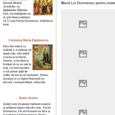
S
lavă Lui Dumnezeu pentru toate
bucurie făcând
Ucenicilor, cu
făgăduința Sfântului
Duh, încredințându-se
ei, prin binecuvântare,
că Tu ești Fiul lui Dumnezeu, Izbăvitorul
lumii.
Cuvioasa Maria Egipteanca
Î
ntru tine maică cu
osârdie s-a mântuit cel
după chip; căci luând
crucea ai urmat lui
Hristos; și lucrând ai
învățat să nu se uite la
trup, că este trecător;
ci să poarte grijă de
suflet, de lucrul cel nemuritor. Pentru
aceasta și cu în­gerii împreună se
bucură, cuvioasă Marie, duhul tău.
Buna Vestire
A
stăzi este începutul mântuirii noastre
și arătarea tainei celei din veac. Fiul lui
Dumnezeu, Fiu al Fecioarei se face și
Gavriil harul îl binevestește. Pentru