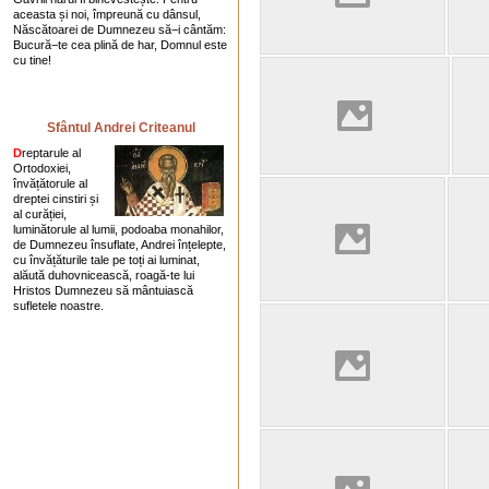
aceasta și noi, împreună cu dânsul,
Născătoarei de Dumnezeu să−i cântăm:
Bucură−te cea plină de har, Domnul este
cu tine!
Sfântul Andrei Criteanul
D
reptarule al
Ortodoxiei,
învățătorule al
dreptei cinstiri și
al curăției,
luminătorule al lumii, podoaba monahilor,
de Dumnezeu însuflate, Andrei înțelepte,
cu învățăturile tale pe toți ai luminat,
alăută duhovnicească, roagă-te lui
Hristos Dumnezeu să mântuiască
sufletele noastre.