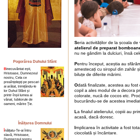
S
eria activităților de la școala 
atelierul de preparat bomboan
nu ne gândim la dulciuri, însă cel
Pogorârea Duhului Sfânt
P
entru început, aceștia au sfărâma
amestecați cu siropul din zahăr ș
B
inecuvântat ești,
Hristoase, Dumnezeul
biluțe de diferite mărimi.
nostru, Cela ce
preaînțelepți pe pescari
O
dată finalizate, acestea au fost
ai arătat, trimițându-le
copil a ales modul de a decora pră
lor Duhul Sfânt și
printr-înșii lumea ai
colorate, nucă de cocos etc. Prod
vânat, Iubitorule de
bucurându-se de acestea imediat 
oameni, mărire Ție.
L
a finalul atelierului, copiii au pr
acasă, dacă doresc.
Înălțarea Domnului
I
mplicarea în activitate a fost to
Î
nălțatu-Te-ai întru
ciocolată și încântare.
slavă, Hristoase,
Dumnezeul nostru,