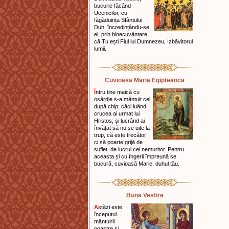
bucurie făcând
Ucenicilor, cu
făgăduința Sfântului
Duh, încredințându-se
ei, prin binecuvântare,
că Tu ești Fiul lui Dumnezeu, Izbăvitorul
lumii.
Cuvioasa Maria Egipteanca
Î
ntru tine maică cu
osârdie s-a mântuit cel
după chip; căci luând
crucea ai urmat lui
Hristos; și lucrând ai
învățat să nu se uite la
trup, că este trecător;
ci să poarte grijă de
suflet, de lucrul cel nemuritor. Pentru
aceasta și cu în­gerii împreună se
bucură, cuvioasă Marie, duhul tău.
Buna Vestire
A
stăzi este
începutul
mântuirii
noastre și