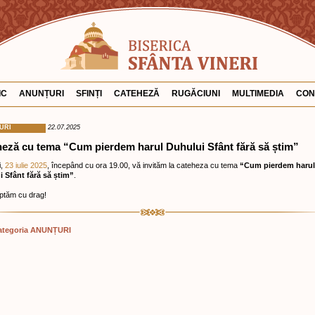
IC
ANUNȚURI
SFINȚI
CATEHEZĂ
RUGĂCIUNI
MULTIMEDIA
CON
URI
22.07.2025
eză cu tema “Cum pierdem harul Duhului Sfânt fără să știm”
i,
23 iulie 2025
, începând cu ora 19.00, vă invităm la cateheza cu tema
“Cum pierdem harul
 Sfânt fără să știm”
.
ptăm cu drag!
ategoria ANUNȚURI