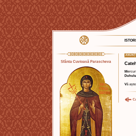
ISTOR
ANUNȚ
Sfânta Cuvioasă Parascheva
Cateh
M
iercur
Duhului
V
ă aște
C