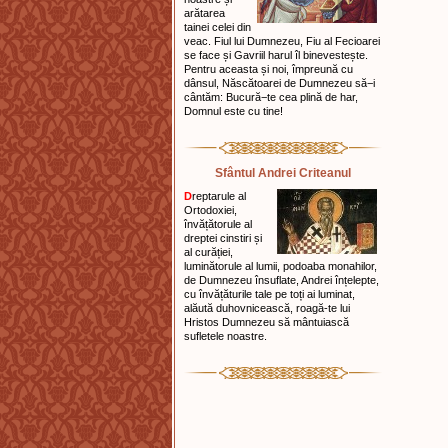
arătarea
tainei celei din
veac. Fiul lui Dumnezeu, Fiu al Fecioarei
se face și Gavriil harul îl binevestește.
Pentru aceasta și noi, împreună cu
dânsul, Născătoarei de Dumnezeu să−i
cântăm: Bucură−te cea plină de har,
Domnul este cu tine!
Sfântul Andrei Criteanul
D
reptarule al
Ortodoxiei,
învățătorule al
dreptei cinstiri și
al curăției,
luminătorule al lumii, podoaba monahilor,
de Dumnezeu însuflate, Andrei înțelepte,
cu învățăturile tale pe toți ai luminat,
alăută duhovnicească, roagă-te lui
Hristos Dumnezeu să mântuiască
sufletele noastre.