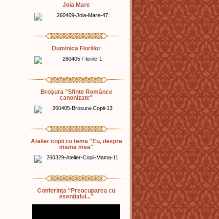
Joia Mare
Duminica Floriilor
Broșura ”Sfinte Românce
canonizate"
Atelier copii cu tema "Eu, despre
mama mea"
Conferința “Preocuparea cu
esențialul..."