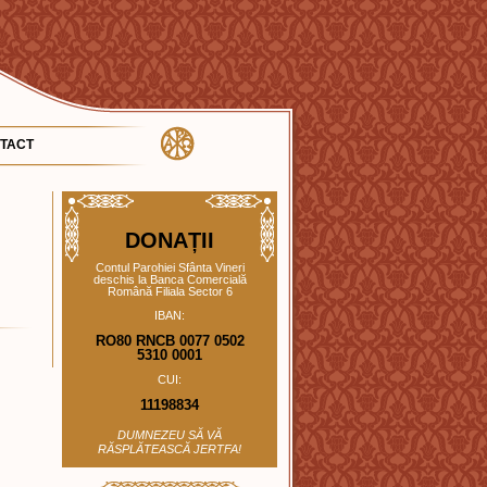
TACT
DONAȚII
Contul Parohiei Sfânta Vineri
deschis la Banca Comercială
Română Filiala Sector 6
IBAN:
RO80 RNCB 0077 0502
5310 0001
CUI:
11198834
DUMNEZEU SĂ VĂ
RĂSPLĂTEASCĂ JERTFA!