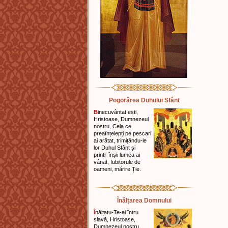
Pogorârea Duhului Sfânt
B
inecuvântat ești,
Hristoase, Dumnezeul
nostru, Cela ce
preaînțelepți pe pescari
ai arătat, trimițându-le
lor Duhul Sfânt și
printr-înșii lumea ai
vânat, Iubitorule de
oameni, mărire Ție.
Înălțarea Domnului
Î
nălțatu-Te-ai întru
slavă, Hristoase,
Dumnezeul nostru,