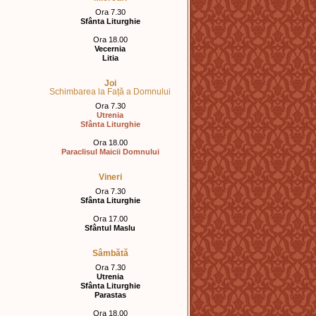
Ora 7.30
Sfânta Liturghie
Ora 18.00
Vecernia
Litia
Joi
Schimbarea la Față a Domnului
Ora 7.30
Utrenia
Sfânta Liturghie
Ora 18.00
Paraclisul Maicii Domnului
Vineri
Ora 7.30
Sfânta Liturghie
Ora 17.00
Sfântul Maslu
Sâmbătă
Ora 7.30
Utrenia
Sfânta Liturghie
Parastas
Ora 18.00