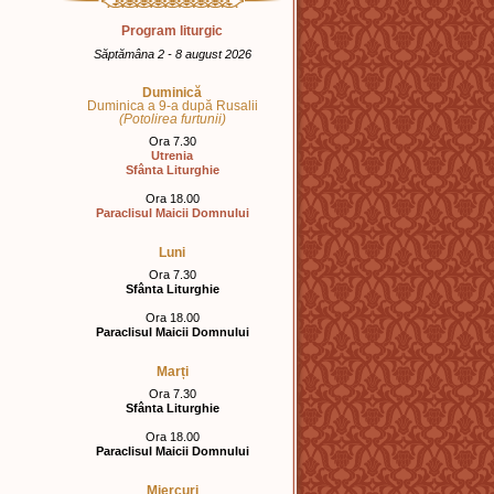
Program liturgic
Săptămâna 2 - 8 august 2026
Duminică
Duminica a 9-a după Rusalii
(Potolirea furtunii)
Ora 7.30
Utrenia
Sfânta Liturghie
Ora 18.00
Paraclisul Maicii Domnului
Luni
Ora 7.30
Sfânta Liturghie
Ora 18.00
Paraclisul Maicii Domnului
Marți
Ora 7.30
Sfânta Liturghie
Ora 18.00
Paraclisul Maicii Domnului
Miercuri