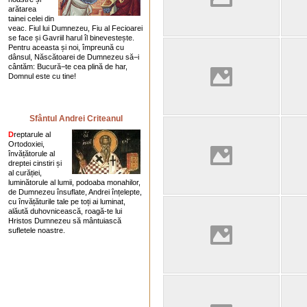
arătarea
tainei celei din
veac. Fiul lui Dumnezeu, Fiu al Fecioarei
se face și Gavriil harul îl binevestește.
Pentru aceasta și noi, împreună cu
dânsul, Născătoarei de Dumnezeu să−i
cântăm: Bucură−te cea plină de har,
Domnul este cu tine!
Sfântul Andrei Criteanul
D
reptarule al
Ortodoxiei,
învățătorule al
dreptei cinstiri și
al curăției,
luminătorule al lumii, podoaba monahilor,
de Dumnezeu însuflate, Andrei înțelepte,
cu învățăturile tale pe toți ai luminat,
alăută duhovnicească, roagă-te lui
Hristos Dumnezeu să mântuiască
sufletele noastre.