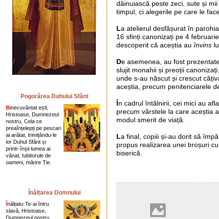
dăinuiască peste zeci, sute și mi
timpul, ci alegerile pe care le fac
L
a atelierul desfășurat în parohia
16 sfinți canonizați pe 4 februarie
descoperit că aceștia au
învins
lu
D
e asemenea, au fost prezentate 
slujit monahii și preoții canonizați
unde s-au născut și crescut câțiva 
aceștia, precum penitenciarele de
Pogorârea Duhului Sfânt
Î
n cadrul întâlnirii, cei mici au afl
B
inecuvântat ești,
precum vârstele la care aceștia au
Hristoase, Dumnezeul
modul smerit de viață.
nostru, Cela ce
preaînțelepți pe pescari
ai arătat, trimițându-le
L
a final, copiii și-au dorit să împ
lor Duhul Sfânt și
propus realizarea unei broșuri cu n
printr-înșii lumea ai
biserică.
vânat, Iubitorule de
oameni, mărire Ție.
Înălțarea Domnului
Î
nălțatu-Te-ai întru
slavă, Hristoase,
Dumnezeul nostru,