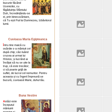
bucurie făcând
Ucenicilor, cu
făgăduința Sfântului
Duh, încredințându-se
ei, prin binecuvântare,
că Tu ești Fiul lui Dumnezeu, Izbăvitorul
lumii.
Cuvioasa Maria Egipteanca
Î
ntru tine maică cu
osârdie s-a mântuit cel
după chip; căci luând
crucea ai urmat lui
Hristos; și lucrând ai
învățat să nu se uite la
trup, că este trecător;
ci să poarte grijă de
suflet, de lucrul cel nemuritor. Pentru
aceasta și cu în­gerii împreună se
bucură, cuvioasă Marie, duhul tău.
Buna Vestire
A
stăzi este
începutul
mântuirii
noastre și