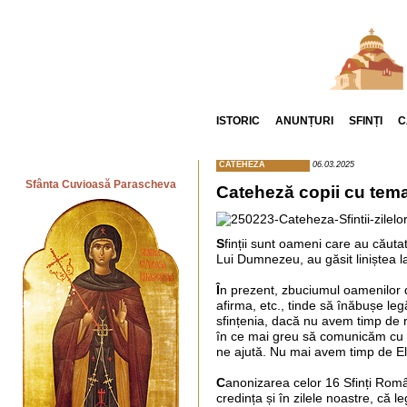
ISTORIC
ANUNȚURI
SFINȚI
C
CATEHEZĂ
06.03.2025
Sfânta Cuvioasă Parascheva
Cateheză copii cu tema 
S
finții sunt oameni care au căutat
Lui Dumnezeu, au găsit liniștea la 
Î
n prezent, zbuciumul oamenilor de
afirma, etc., tinde să înăbușe 
sfințenia, dacă nu avem timp de r
în ce mai greu să comunicăm cu Mâ
ne ajută. Nu mai avem timp de El
C
anonizarea celor 16 Sfinți Româ
credința și în zilele noastre, că